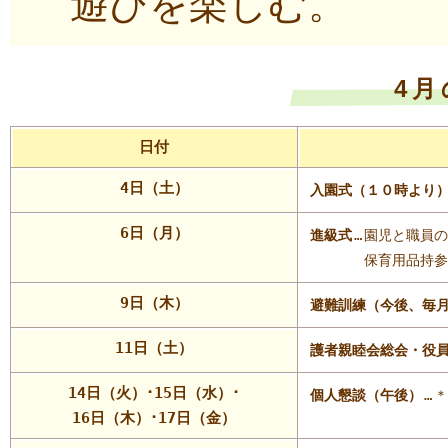
遊びを楽しむ。
4
日付
4日（土）
入園式（１０時より
6日（月）
進級式
…
園児と職員の
保育用品持参
9日（木）
避難訓練（今後、毎
11日（土）
護者親睦会総会・役
14日（火）･15日（水）･
個人懇談（午後）
…
＊
16日（木）･17日（金）