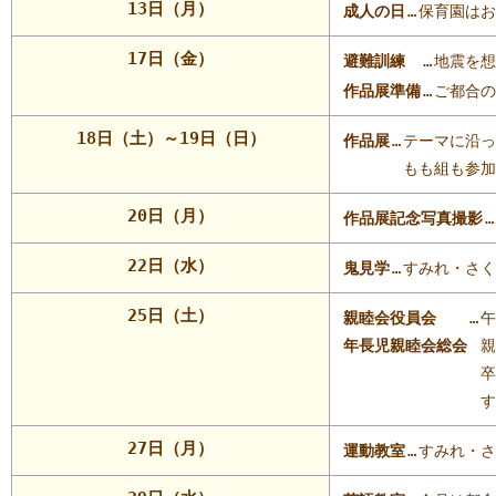
13日（月）
成人の日
…
保育園はお
17日（金）
避難訓練
…
地震を想
作品展準備
…
ご都合の
18日（土）～19日（日）
作品展
…
テーマに沿っ
もも組も参加
20日（月）
作品展記念写真撮影
…
22日（水）
鬼見学
…
すみれ・さく
25日（土）
親睦会役員会
…
午
年長児親睦会総会
親
卒
す
27日（月）
運動教室
…
すみれ・さ