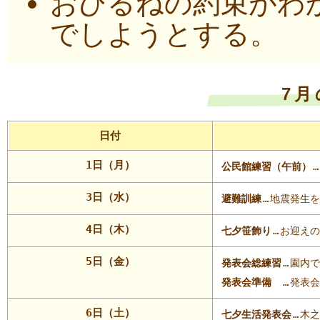
おひるねの約束がわ
でしようとする。
7
日付
1日（月）
公民館練習（午前）
…
3日（水）
避難訓練
…
地震発生を
4日（木）
七夕笹飾り
…
お迎えの
5日（金）
発表会総練習
…
園内で
発表会準備
…
発表会
6日（土）
七夕生活発表会
…
木之