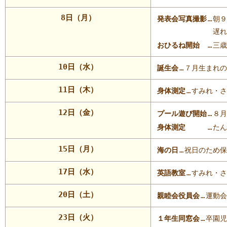
8日（月）
発表会写真撮影
…
朝９
遅れ
おひるね開始
…
三歳
10日（水）
誕生会
…
７月生まれの
11日（木）
身体測定
…
すみれ・さ
12日（金）
プール遊び開始
…
８月
身体測定
…
たん
15日（月）
海の日
…
祝日のため保
17日（水）
英語教室
…
すみれ・さ
20日（土）
親睦会役員会
…
運動会
23日（火）
１年生同窓会
…
卒園児