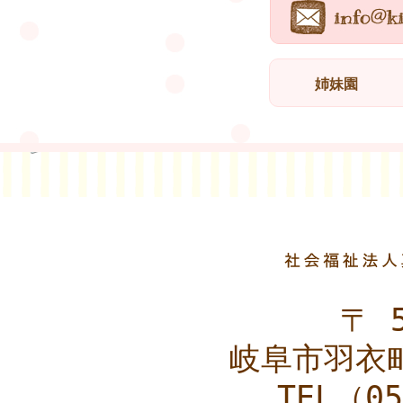
姉妹園
〒 5
岐阜市羽衣町
TEL（05