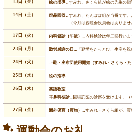
13日（金）
絵の指導
…
すみれ、さくら組が絵の先生の指
14日（土）
廃品回収
…
すみれ、たんぽぽ組が当番です。
（今月は親睦会役員会はありませ
17日（火）
内科健診（午後）
…
内科検診は年二回行いま
23日（月）
勤労感謝の日
…
「勤労をたっとび、生産を祝
24日（火）
上靴・座布団使用開始（すみれ・さくら・た
25日（水）
絵の指導
26日（木）
英語教室
耳鼻科検診
…
園嘱託医の診察を受けます。（
27日（金）
園外保育（買物）
…
すみれ・さくら組が、買
運動会のお礼